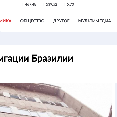
467,48
539,52
5,73
МИКА
ОБЩЕСТВО
ДРУГОЕ
МУЛЬТИМЕДИА
игации Бразилии