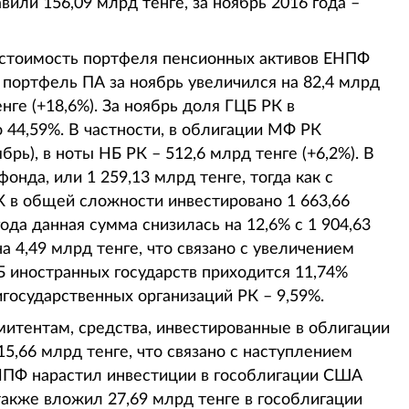
вили 156,09 млрд тенге, за ноябрь 2016 года –
я стоимость портфеля пенсионных активов ЕНПФ
, портфель ПА за ноябрь увеличился на 82,4 млрд
енге (+18,6%). За ноябрь доля ГЦБ РК в
 44,59%. В частности, в облигации МФ РК
брь), в ноты НБ РК – 512,6 млрд тенге (+6,2%). В
нда, или 1 259,13 млрд тенге, тогда как с
РК в общей сложности инвестировано 1 663,66
ода данная сумма снизилась на 12,6% с 1 904,63
а 4,49 млрд тенге, что связано с увеличением
 иностранных государств приходится 11,74%
государственных организаций РК – 9,59%.
итентам, средства, инвестированные в облигации
15,66 млрд тенге, что связано с наступлением
НПФ нарастил инвестиции в гособлигации США
а также вложил 27,69 млрд тенге в гособлигации