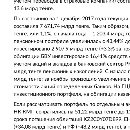
учетом переводов в страховые компании) соста
13,6 млрд тенге.
По состоянию на 1 декабря 2017 года текуща
составила 7 671,74 млрд тенге. Таким образом
тенге, или 1,1%, с начала года – 1 203,4 млрд т
пенсионном портфеле увеличилась с 43,44% до
инвестировано 2 907,9 млрд тенге (+3,3% за ноя
облигации БВУ инвестировано 16,41% средств фо
учетом акций и вкладов в банковский сектор 
млрд тенге пенсионных накоплений. С начала г
млрд тенге: за ноябрь произошло увеличение н
стоимости акций определенных банков. На ГЦБ
инвестиционного портфеля, на облигации квази
Если рассматривать портфель по отдельным эм
НК КМГ, сократились на 51,22 млрд тенге до 1
срока погашения облигаций KZ2C0Y07D899. Е
(+34,08 млрд тенге) и РФ (+48,2 млрд тенге), 