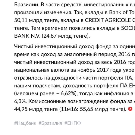
Бразилии. В части средств, инвестированных 
произошли изменения. Так, вклады в Bank of To
50,11 млрд тенге, вклады в CREDIT AGRICOLE C
тенге. Тем временем появились вклады в SOCI
BANK N.V. (24,87 млрд тенге).
Чистый инвестиционный доход фонда за одинна
время как доход за аналогичный период 2016 г
чистый инвестиционный доход за весь 2016 год
национальная валюта за ноябрь 2017 года укре
отразилось на доходности части портфеля ПА,
нашим подсчетам, доходность портфеля ПА ЕНП
(месяцем ранее – 6,62%), тогда как инфляция в
6,3%. Комиссионные вознаграждения фонда за 
44,95 млрд тенге (11м16: 55,65 млрд тенге).
Нацбанк
Бразилия
ЕНПФ