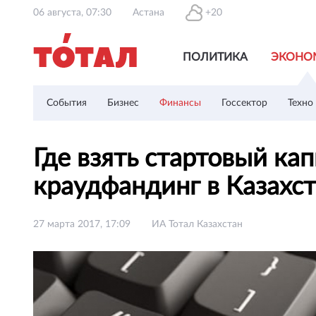
06 августа, 07:30
Астана
+20
ПОЛИТИКА
ЭКОНО
События
Бизнес
Финансы
Госсектор
Техно
Где взять стартовый ка
краудфандинг в Казахс
27 марта 2017, 17:09
ИА Тотал Казахстан