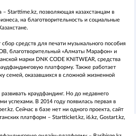
– Starttime.kz, позволяющая казахстанцам в
бизнеса, на благотворительность и социальные
Казахстане.
ет сбор средств для печати музыкального пособия
 ВОВ, благотворительный «Алматы Марафон» и
станской марки DNK CODE KNITWEAR, средства
раудфандинговую платформу. Также работает
ку семей, оказавшихся в сложной жизненной
 развивать краудфандинг. Но до недавнего
и успехами. В 2014 году появилась первая в
r.kz. Сейчас в базе нет ни одного проекта, сайт
ских платформ – Startticket.kz, i6.kz, Gostart.kz,
дфандинговую онлайн-платформу – Baribirge.kz.