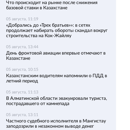
Что происходит на рынке после снижения
базовой ставки в Казахстане
05 августа, 11:19
«Добрались до «Трех братьев»»: в сетях
продолжает набирать обороты скандал вокруг
строительства на Кок-Жайляу
05 августа, 13:44
День фронтовой авиации впервые отмечают в
Казахстане
05 августа, 10:15
Казахстанским водителям напомнили о ПДД в
летний период
05 августа, 11:13
В Алматинской области эвакуировали туриста,
пострадавшего от камнепада
05 августа, 13:11
Частного судебного исполнителя в Мангистау
заподозрили в незаконном выводе денег