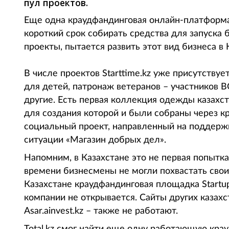
пул проектов.
Еще одна краудфандинговая онлайн-платформа 
короткий срок собирать средства для запуска 
проекты, пытается развить этот вид бизнеса в 
В числе проектов Starttime.kz уже присутству
для детей, патронаж ветеранов – участников
другие. Есть первая коллекция одежды казах
для создания которой и были собраны через к
социальный проект, направленный на поддерж
ситуации «Магазин добрых дел».
Напомним, в Казахстане это не первая попытка
времени бизнесмены не могли похвастать своим
Казахстане краудфандинговая площадка Startupe
компании не открывается. Сайты других казахстан
Asar.ainvest.kz – также не работают.
Total.kz смог найти еще одну работающую крау