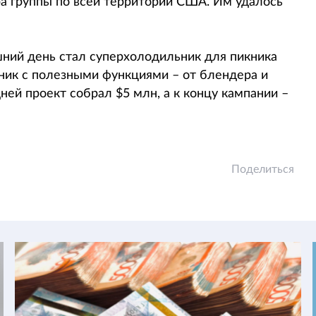
а группы по всей территории США. Им удалось
шний день стал суперхолодильник для пикника
льник с полезными функциями – от блендера и
ней проект собрал $5 млн, а к концу кампании –
Поделиться