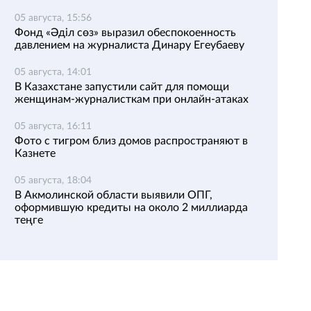
05 августа, 15:56
Фонд «Әділ сөз» выразил обеспокоенность
давлением на журналиста Динару Егеубаеву
05 августа, 14:01
В Казахстане запустили сайт для помощи
женщинам-журналисткам при онлайн-атаках
05 августа, 16:11
Фото с тигром близ домов распространяют в
Казнете
05 августа, 18:04
В Акмолинской области выявили ОПГ,
оформившую кредиты на около 2 миллиарда
теңге