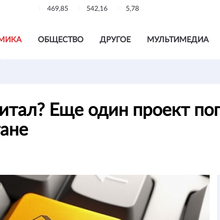
469,85
542,16
5,78
МИКА
ОБЩЕСТВО
ДРУГОЕ
МУЛЬТИМЕДИА
питал? Еще один проект по
тане