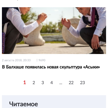
2 августа 2018, 20:33
9690
В Балхаше появилась новая скульптура «Асыки»
1
2
3
4
...
22
23
Читаемое