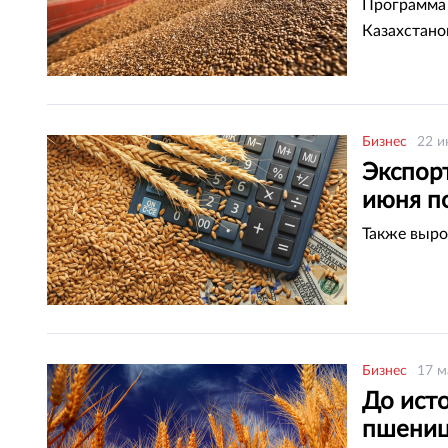
Программа 
Казахстано
Бизнес
22 и
Экспор
июня п
Также выро
Бизнес
17 м
До ист
пшениц