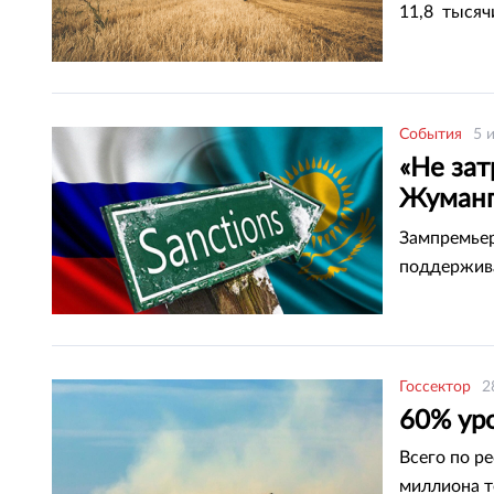
11,8 тысяч
События
5 
«Не зат
Жуманг
России 
Зампремьер
поддержива
Госсектор
2
60% уро
Всего по р
миллиона т