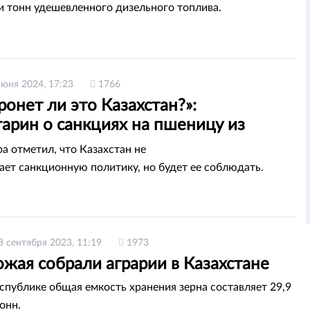
и тонн удешевленного дизельного топлива.
июня 2024, 17:23
1766
ронет ли это Казахстан?»:
арин о санкциях на пшеницу из
и Беларусь
а отметил, что Казахстан не
ет санкционную политику, но будет ее соблюдать.
8 сентября 2023, 11:19
1973
жая собрали аграрии в Казахстане
еспублике общая емкость хранения зерна составляет 29,9
онн.