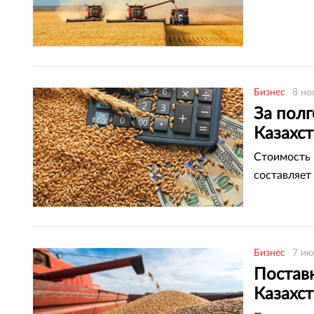
Бизнес
8 но
За пол
Казахс
Стоимость 
составляет 
Бизнес
7 ию
Постав
Казахс