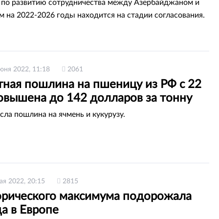
по развитию сотрудничества между Азербайджаном и
м на 2022-2026 годы находится на стадии согласования.
юня 2022, 11:18
2061
тная пошлина на пшеницу из РФ с 22
овышена до 142 долларов за тонну
сла пошлина на ячмень и кукурузу.
ая 2022, 20:15
2815
орического максимума подорожала
а в Европе