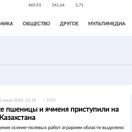
469,93
541,64
5,71
МИКА
ОБЩЕСТВО
ДРУГОЕ
МУЛЬТИМЕДИА
2 июля 2025, 15:28
1937
ке пшеницы и ячменя приступили на
Казахстана
ения осенне-полевых работ аграриям области выделено