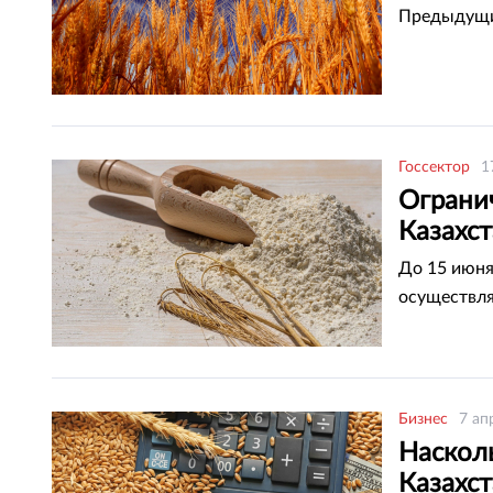
Предыдущий
Госсектор
1
Ограни
Казахс
До 15 июня
осуществля
Бизнес
7 ап
Наскол
Казахс