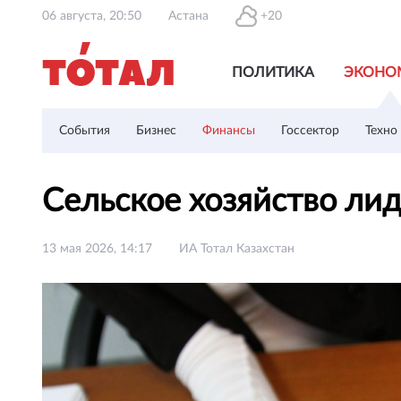
06 августа, 20:50
Астана
+20
ПОЛИТИКА
ЭКОНО
События
Бизнес
Финансы
Госсектор
Техно
Сельское хозяйство лид
13 мая 2026, 14:17
ИА Тотал Казахстан