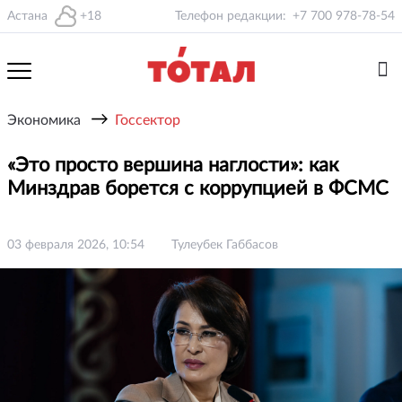
Астана
+18
Телефон редакции:
+7 700 978-78-54
→
Экономика
Госсектор
«Это просто вершина наглости»: как
Минздрав борется с коррупцией в ФСМС
03 февраля 2026, 10:54
Тулеубек Габбасов