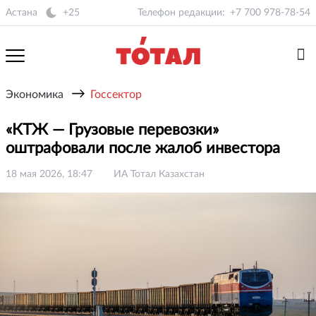
Астана
+25
Телефон редакции:
+7 700 978-78-54
→
Экономика
Госсектор
«КТЖ — Грузовые перевозки»
оштрафовали после жалоб инвестора
18 мая 2026, 18:47
ИА Тотал Казахстан