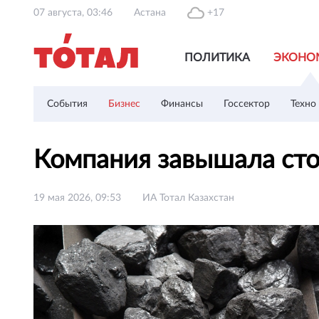
07 августа, 03:46
Астана
+17
ПОЛИТИКА
ЭКОНО
События
Бизнес
Финансы
Госсектор
Техно
Компания завышала сто
19 мая 2026, 09:53
ИА Тотал Казахстан