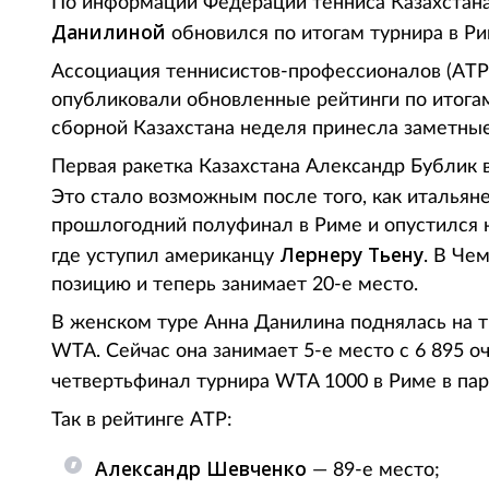
По информации Федерации тенниса Казахстана
Данилиной
обновился по итогам турнира в Рим
Ассоциация теннисистов-профессионалов (ATP
опубликовали обновленные рейтинги по итогам
сборной Казахстана неделя принесла заметные
Первая ракетка Казахстана Александр Бублик в
Это стало возможным после того, как итальян
прошлогодний полуфинал в Риме и опустился н
Лернеру Тьену
где уступил американцу
. В Че
позицию и теперь занимает 20-е место.
В женском туре Анна Данилина поднялась на тр
WTA. Сейчас она занимает 5-е место с 6 895 о
четвертьфинал турнира WTA 1000 в Риме в па
Так в рейтинге ATP:
Александр Шевченко
— 89-е место;