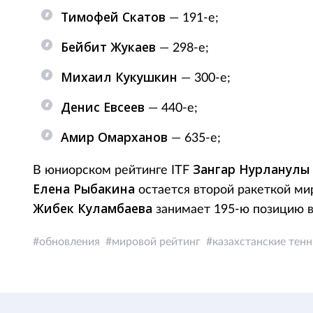
Тимофей Скатов
— 191-е;
Бейбит Жукаев
— 298-е;
Михаил Кукушкин
— 300-е;
Денис Евсеев
— 440-е;
Амир Омарханов
— 635-е;
Зангар Нурланулы
В юниорском рейтинге ITF
Елена Рыбакина
остается второй ракеткой ми
Жибек Куламбаева
занимает 195-ю позицию в
обновления
мировой рейтинг
казахстанские тен