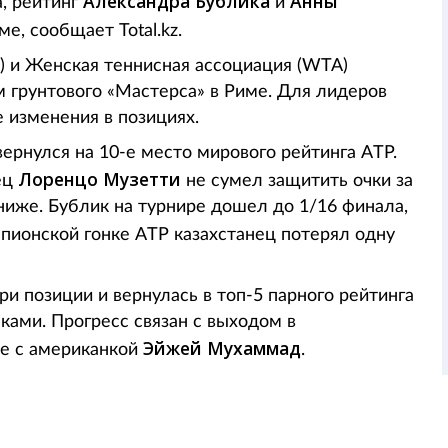
Александра Бублика
Анны
, рейтинг
и
е, сообщает Total.kz.
) и Женская теннисная ассоциация (WTA)
 грунтового «Мастерса» в Риме. Для лидеров
 изменения в позициях.
ернулся на 10-е место мирового рейтинга ATP.
Лоренцо Музетти
ец
не сумел защитить очки за
иже. Бублик на турнире дошел до 1/16 финала,
мпионской гонке ATP казахстанец потерял одну
и позиции и вернулась в топ-5 парного рейтинга
чками. Прогресс связан с выходом в
Эйжей Мухаммад
ре с американкой
.