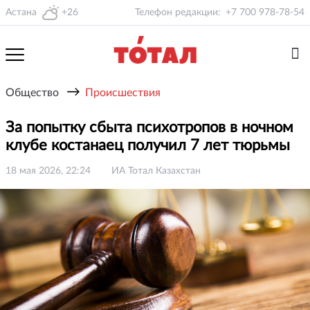
Астана
+26
Телефон редакции:
+7 700 978-78-54
→
Общество
Происшествия
За попытку сбыта психотропов в ночном
клубе костанаец получил 7 лет тюрьмы
18 мая 2026, 22:24
ИА Тотал Казахстан