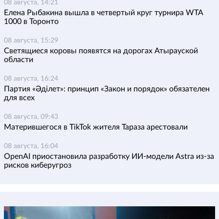
08 августа, 14:21
Елена Рыбакина вышла в четвертый круг турнира WTA
1000 в Торонто
08 августа, 15:29
Светящиеся коровы появятся на дорогах Атырауской
области
08 августа, 16:24
Партия «Әділет»: принцип «Закон и порядок» обязателен
для всех
08 августа, 09:43
Матерившегося в TikTok жителя Тараза арестовали
08 августа, 16:04
OpenAI приостановила разработку ИИ-модели Astra из-за
рисков киберугроз