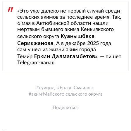
«Это уже далеко не первый случай среди
сельских акимов за последнее время. Так,
6 мая в Актюбинской области нашли
мертвым бывшего акима Кенкиякского
Куанышбека
сельского округа
Серикжанова
. А в декабре 2025 года
сам ушел из жизни аким города
Еркин Далмагамбетов
Темир
», — пишет
Telegram-канал.
суицид
Ерлан Смаилов
аким Майского сельского округа
Поделиться