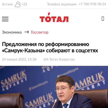
Астана
+22
Телефон редакции:
+7 700 978-78-54
→
Экономика
Госсектор
Предложения по реформированию
«Самрук-Казына» собирают в соцсетях
24 января 2022, 15:38
ИА Тотал Казахстан