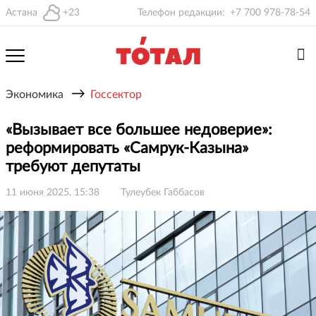
Астана
+23
Телефон редакции:
+7 700 978-78-54
→
Экономика
Госсектор
«Вызывает все большее недоверие»:
реформировать «Самрук-Казына»
требуют депутаты
11 июня 2025, 15:38
Тулеубек Габбасов