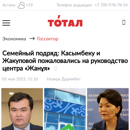
Астана
+19
Телефон редакции:
+7 700 978-78-54
→
Экономика
Госсектор
Семейный подряд: Касымбеку и
Жакуповой пожаловались на руководство
центра «Жанұя»
01 мая 2025, 11:16
Назира Даримбет