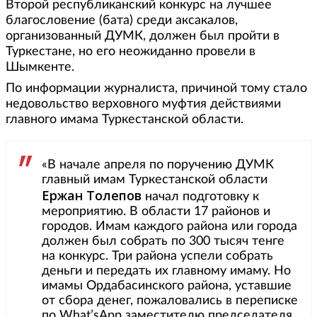
Второй республиканский конкурс на лучшее
благословение (бата) среди аксакалов,
организованный ДУМК, должен был пройти в
Туркестане, но его неожиданно провели в
Шымкенте.
По информации журналиста, причиной тому стало
недовольство верховного муфтия действиями
главного имама Туркестанской области.
«В начале апреля по поручению ДУМК
главный имам Туркестанской области
Ержан Толепов
начал подготовку к
мероприятию. В области 17 районов и
городов. Имам каждого района или города
должен был собрать по 300 тысяч тенге
на конкурс. Три района успели собрать
деньги и передать их главному имаму. Но
имамы Ордабасинского района, уставшие
от сбора денег, пожаловались в переписке
по What’sApp заместителю председателя