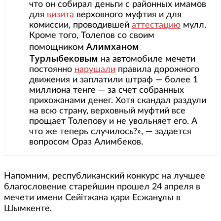
что он собирал деньги с районных имамов
для
визита
верховного муфтия и для
комиссии, проводившей
аттестацию
мулл.
Кроме того, Толепов со своим
Алимханом
помощником
Турлыбековым
на автомобиле мечети
постоянно
нарушали
правила дорожного
движения и заплатили штраф — более 1
миллиона тенге — за счет собранных
прихожанами денег. Хотя скандал раздули
на всю страну, верховный муфтий все
прощает Толепову и не увольняет его. А
что же теперь случилось?», — задается
вопросом Ораз Алимбеков.
Напомним, республиканский конкурс на лучшее
благословение старейшин прошел 24 апреля в
мечети имени Сейітжана қари Есжанұлы в
Шымкенте.