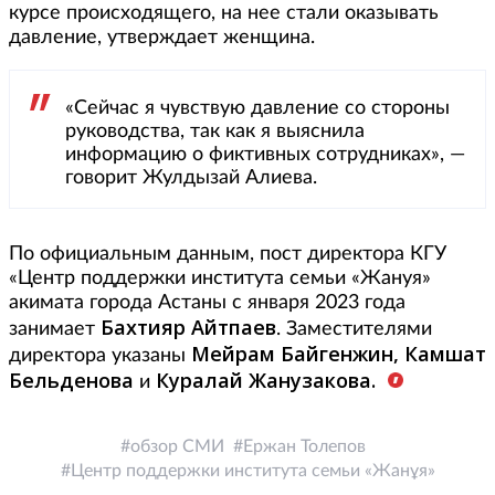
курсе происходящего, на нее стали оказывать
давление, утверждает женщина.
«Сейчас я чувствую давление со стороны
руководства, так как я выяснила
информацию о фиктивных сотрудниках», —
говорит Жулдызай Алиева.
По официальным данным, пост директора КГУ
«Центр поддержки института семьи «Жануя»
акимата города Астаны с января 2023 года
Бахтияр Айтпаев
занимает
. Заместителями
Мейрам Байгенжин, Камшат
директора указаны
Бельденова
Куралай Жанузакова.
и
обзор СМИ
Ержан Толепов
Центр поддержки института семьи «Жанұя»