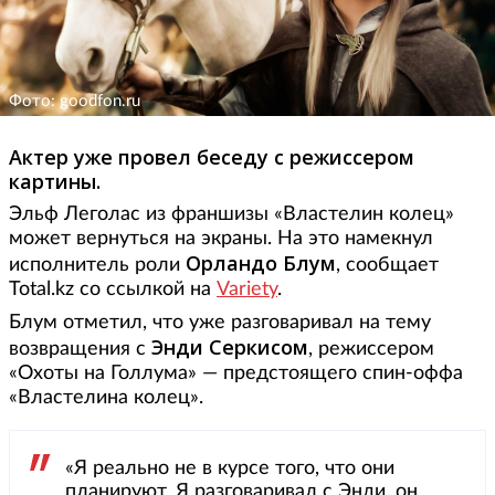
Фото: goodfon.ru
Актер уже провел беседу с режиссером
картины.
Эльф Леголас из франшизы «Властелин колец»
может вернуться на экраны. На это намекнул
Орландо Блум
исполнитель роли
, сообщает
Total.kz со ссылкой на
Variety
.
Блум отметил, что уже разговаривал на тему
Энди Серкисом
возвращения с
, режиссером
«Охоты на Голлума» — предстоящего спин-оффа
«Властелина колец».
«Я реально не в курсе того, что они
планируют. Я разговаривал с Энди, он