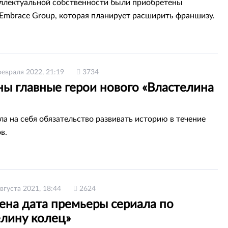
ллектуальной собственности были приобретены
Embrace Group, которая планирует расширить франшизу.
февраля 2022, 21:19
3734
ны главные герои нового «Властелина
ла на себя обязательство развивать историю в течение
в.
августа 2021, 18:44
2624
ена дата премьеры сериала по
елину колец»