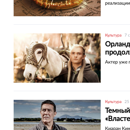
реализации
Культура
7 
Орландо
продол
Актер уже 
Культура
25
Темный
«Власт
Киаран Кин