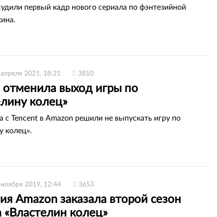
удили первый кадр нового сериала по фэнтезийной
кина.
 апреля 2021, 18:21
3810
 отменила выход игры по
елину колец»
а с Tencent в Amazon решили не выпускать игру по
у колец».
 ноября 2019, 12:44
3653
ия Amazon заказала второй сезон
а «Властелин колец»