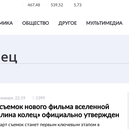
467,48
539,52
5,73
МИКА
ОБЩЕСТВО
ДРУГОЕ
МУЛЬТИМЕДИА
 января, 22:19
1399
 съемок нового фильма вселенной
елина колец» официально утвержден
арт съемок станет первым ключевым этапом в