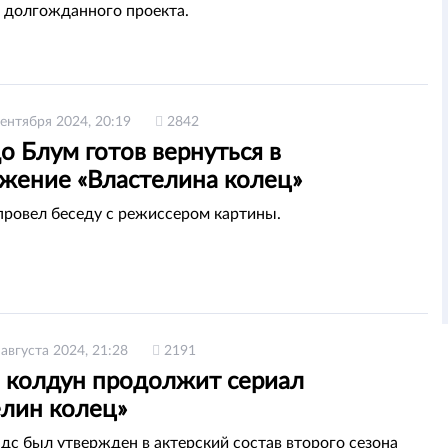
 долгожданного проекта.
сентября 2024, 20:19
2842
 Блум готов вернуться в
жение «Властелина колец»
провел беседу с режиссером картины.
 августа 2024, 21:28
2191
 колдун продолжит сериал
елин колец»
дс был утвержден в актерский состав второго сезона