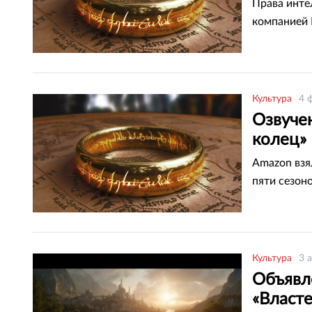
Права инте
компанией 
Культура
4 
Озвуче
колец»
Amazon взя
пяти сезоно
Культура
3 
Объявл
«Власт