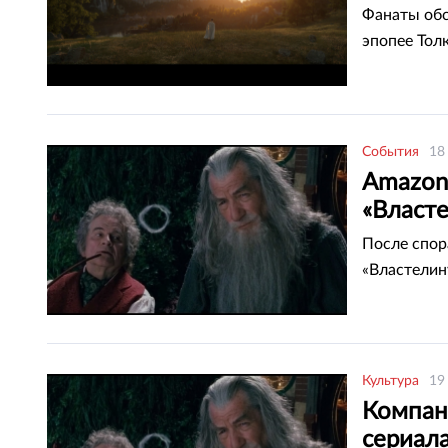
Фанаты обс
эпопее Тол
События
18
Amazon
«Власт
После спор
«Властелин
Культура
19
Компан
сериал