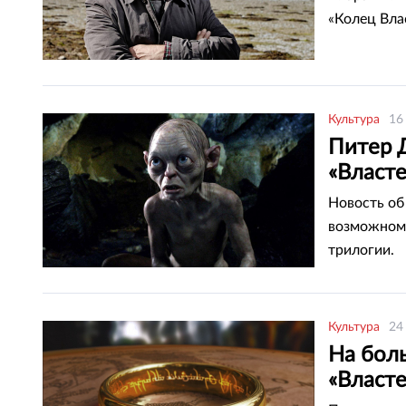
«Колец Вла
Культура
16
Питер 
«Власте
Новость об
возможном 
трилогии.
Культура
24
На бол
«Власт