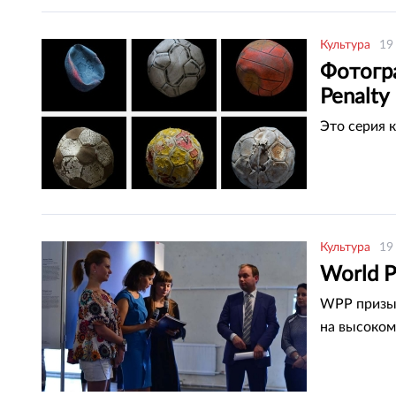
Культура
19
Фотогр
Penalty
Это серия 
Культура
19
World P
WPP призыв
на высоком