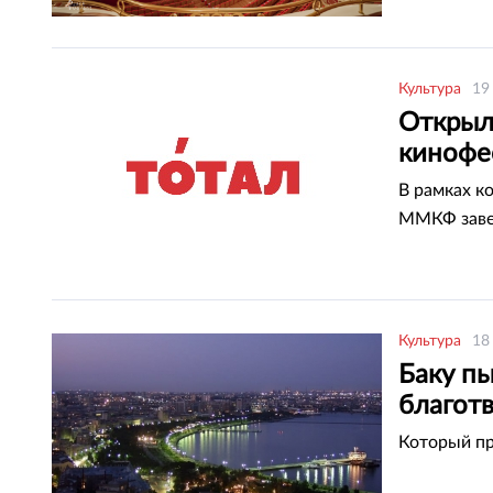
Культура
19
Открыл
кинофе
В рамках к
ММКФ заве
Культура
18
Баку пы
благот
Который пр