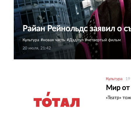
Райан Рейнольдс заявил о с
Культура
новая часть
Дэдпул
четвертый фильм
20 июля, 21:42
Культура
19
Мир от
«Театр» то