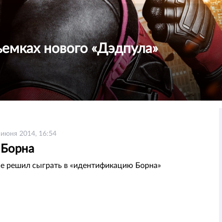
ъемках нового «Дэдпула»
 июня 2014, 16:54
 Борна
же решил сыграть в «идентификацию Борна»