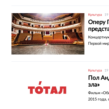
Культура
19
Оперу 
предста
Концертную
Первой ми
Культура
19
Пол Ан
зла»
Фильм «Оби
2015 года, 