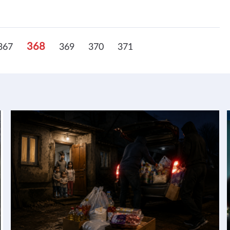
368
367
369
370
371