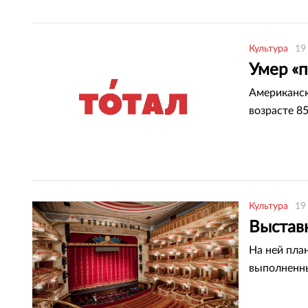
Культура
19
Умер «
Американск
возрасте 85
Культура
19
Выстав
На ней пла
выполненны