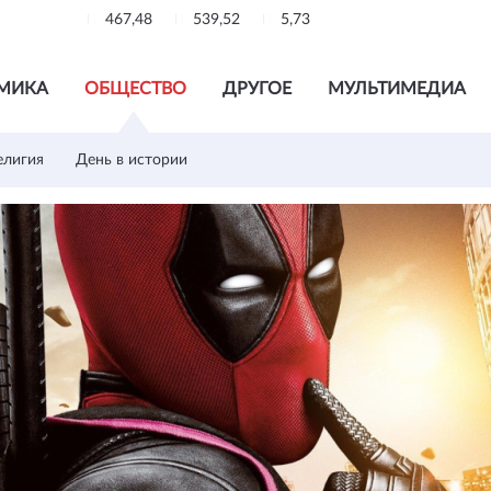
467,48
539,52
5,73
МИКА
ОБЩЕСТВО
ДРУГОЕ
МУЛЬТИМЕДИА
елигия
День в истории