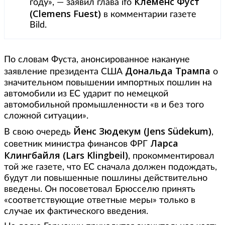
Клеменс Фуст
году», — заявил глава ifo
(Clemens Fuest)
в комментарии газете
Bild.
По словам Фуста, анонсированное накануне
Дональда Трампа
заявление президента США
о
значительном повышении импортных пошлин на
автомобили из ЕС ударит по немецкой
автомобильной промышленности «в и без того
сложной ситуации».
Йенс Зюдекум (Jens Südekum)
В свою очередь
,
Ларса
советник министра финансов ФРГ
Клингбайля (Lars Klingbeil)
, прокомментировал
той же газете, что ЕС сначала должен подождать,
будут ли повышенные пошлины действительно
введены. Он посоветовал Брюсселю принять
«соответствующие ответные меры» только в
случае их фактического введения.