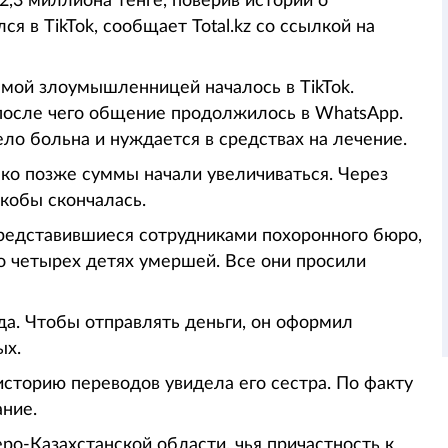
,3 миллиона тенге, поверив истории о
я в TikTok, сообщает Total.kz со ссылкой на
мой злоумышленницей началось в TikTok.
после чего общение продолжилось в WhatsApp.
ло больна и нуждается в средствах на лечение.
ако позже суммы начали увеличиваться. Через
кобы скончалась.
представившиеся сотрудниками похоронного бюро,
я о четырех детях умершей. Все они просили
а. Чтобы отправлять деньги, он оформил
ых.
историю переводов увидела его сестра. По факту
ние.
о-Казахстанской области, чья причастность к