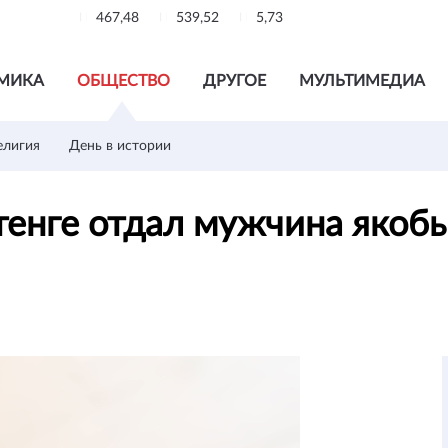
467,48
539,52
5,73
МИКА
ОБЩЕСТВО
ДРУГОЕ
МУЛЬТИМЕДИА
елигия
День в истории
тенге отдал мужчина якоб