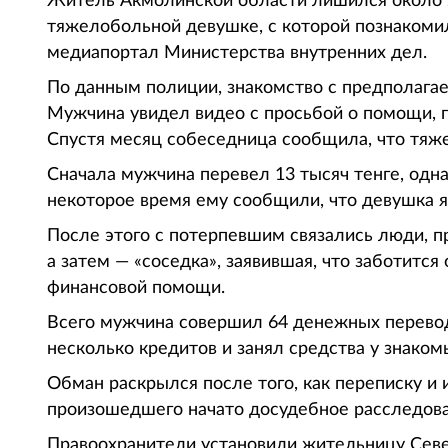
Житель Акмолинской области лишился около 2
тяжелобольной девушке, с которой познакомилс
медиапортал Министерства внутренних дел.
По данным полиции, знакомство с предполагае
Мужчина увидел видео с просьбой о помощи, 
Спустя месяц собеседница сообщила, что тяже
Сначала мужчина перевел 13 тысяч тенге, одн
некоторое время ему сообщили, что девушка я
После этого с потерпевшим связались люди, 
а затем — «соседка», заявившая, что заботитс
финансовой помощи.
Всего мужчина совершил 64 денежных перевод
несколько кредитов и занял средства у знаком
Обман раскрылся после того, как переписку и 
произошедшего начато досудебное расследова
Правоохранители установили жительницу Север