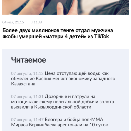
04 мая, 21:15
1138
Более двух миллионов тенге отдал мужчина
якобы умершей «матери 4 детей» из TikTok
Читаемое
Цена отступающей воды: как
07 августа, 11:13
обмеление Каспия меняет экономику западного
Казахстана
Дозорные и патрули на
07 августа, 11:31
мотоциклах: схему нелегальной добычи золота
выявили в Кызылординской области
Блогера и бойца поп-ММА
07 августа, 11:47
Мираса Беркинбаева арестовали на 10 суток