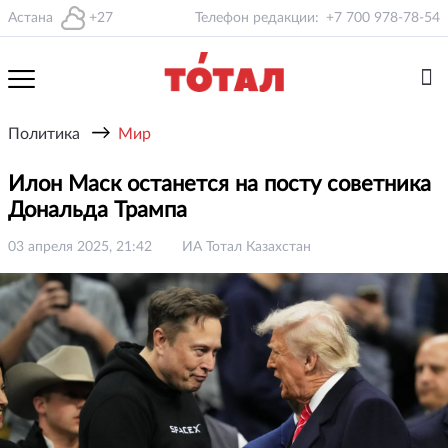
Астана
+27
Телефон редакции:
+7 700 978-78-54
→
Политика
Мир
Илон Маск останется на посту советника
Дональда Трампа
03 апреля 2025, 21:42
ИА Тотал Казахстан