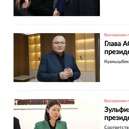
Внутренняя 
Глава А
презид
Куанышбек 
Внутренняя 
Зульфи
презид
Соответств