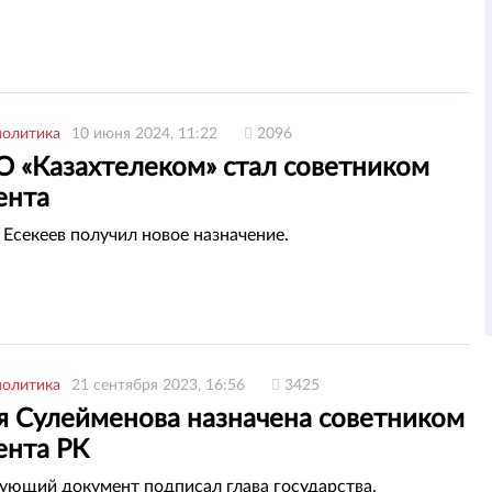
политика
10 июня 2024, 11:22
2096
О «Казахтелеком» стал советником
ента
Есекеев получил новое назначение.
политика
21 сентября 2023, 16:56
3425
я Сулейменова назначена советником
ента РК
ующий документ подписал глава государства.