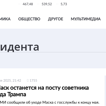
467,48
539,52
5,73
МИКА
ОБЩЕСТВО
ДРУГОЕ
МУЛЬТИМЕДИА
ля 2025, 21:42
1755
ск останется на посту советника
да Трампа
МИ сообщили об уходе Маска с госслужбы к концу мая.