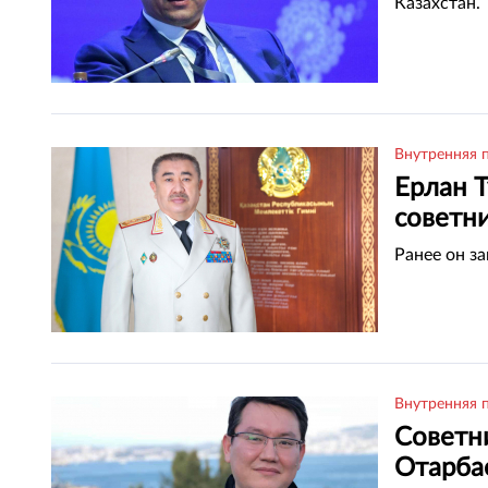
Казахстан.
Внутренняя 
Ерлан 
советни
Ранее он з
Внутренняя 
Советн
Отарба