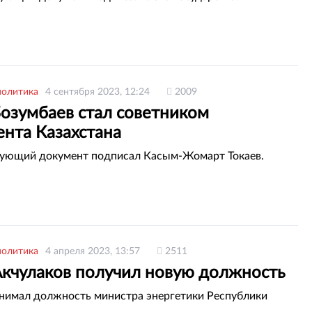
политика
4 сентября 2023, 12:24
2009
Бозумбаев стал советником
ента Казахстана
вующий документ подписал Касым-Жомарт Токаев.
политика
4 апреля 2023, 13:57
2511
Акчулаков получил новую должность
анимал должность министра энергетики Республики