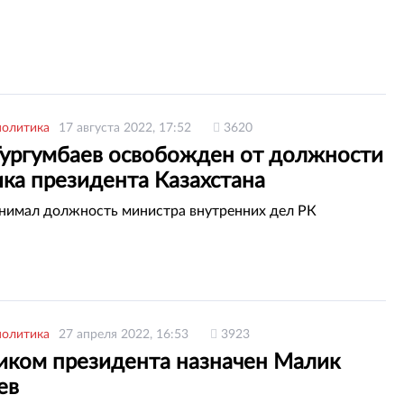
политика
17 августа 2022, 17:52
3620
Тургумбаев освобожден от должности
ка президента Казахстана
анимал должность министра внутренних дел РК
политика
27 апреля 2022, 16:53
3923
иком президента назначен Малик
ев