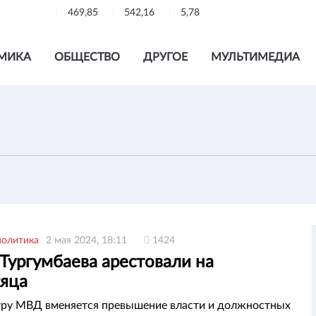
469,85
542,16
5,78
МИКА
ОБЩЕСТВО
ДРУГОЕ
МУЛЬТИМЕДИА
политика
2 мая 2024, 18:11
1424
Тургумбаева арестовали на
сяца
ру МВД вменяется превышение власти и должностных