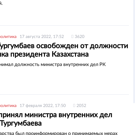
й.
политика
17 августа 2022, 17:52
3620
Тургумбаев освобожден от должности
ка президента Казахстана
анимал должность министра внутренних дел РК
политика
17 февраля 2022, 17:50
2052
 принял министра внутренних дел
 Тургумбаева
дарства был проинформирован о принимаемых мерах