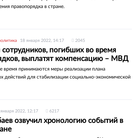
ения правопорядка в стране.
политика
18 января 2022, 14:17
2045
 сотрудников, погибших во время
ядков, выплатят компенсацию – МВД
е время принимаются меры реализации плана
х действий для стабилизации социально-экономической
 января 2022, 12:17
6217
баев озвучил хронологию событий в
тане