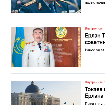
полномочи
Внутренняя 
Ерлан 
советни
Ранее он з
Внутренняя 
Токаев
Ерлана
Глава госу