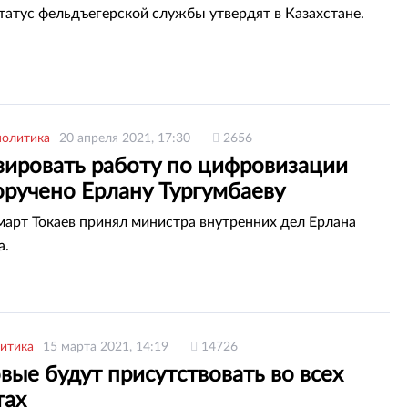
татус фельдъегерской службы утвердят в Казахстане.
политика
20 апреля 2021, 17:30
2656
зировать работу по цифровизации
ручено Ерлану Тургумбаеву
рт Токаев принял министра внутренних дел Ерлана
а.
итика
15 марта 2021, 14:19
14726
вые будут присутствовать во всех
тах