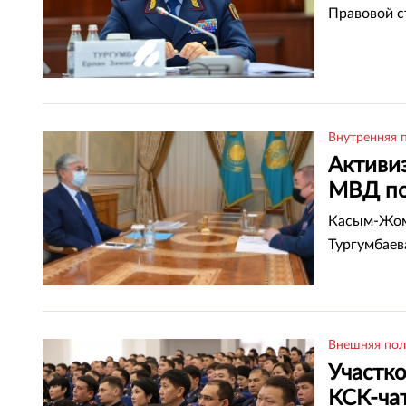
Правовой с
Внутренняя 
Активи
МВД по
Касым-Жома
Тургумбаев
Внешняя пол
Участко
КСК-ча