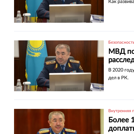
Как развив
Безопасност
МВД по
расслед
В 2020 год
дел в РК.
Внутренняя 
Более 
доплат