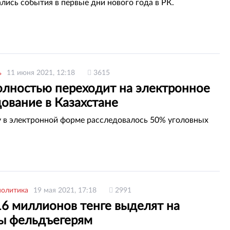
ались события в первые дни нового года в РК.
ь
11 июня 2021, 12:18
3615
лностью переходит на электронное
ование в Казахстане
у в электронной форме расследовалось 50% уголовных
политика
19 мая 2021, 17:18
2991
16 миллионов тенге выделят на
ы фельдъегерям