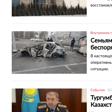
восстановл
Внутренняя 
Семьям
беспор
В настояще
оперативны
ситуации.
События
10
Тургум
Казахс