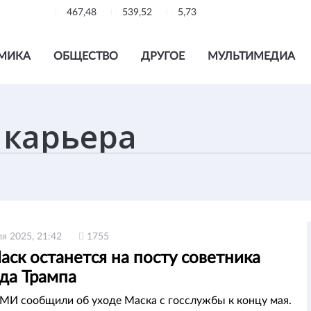
467,48
539,52
5,73
МИКА
ОБЩЕСТВО
ДРУГОЕ
МУЛЬТИМЕДИА
ля 2025, 21:42
1755
ск останется на посту советника
да Трампа
МИ сообщили об уходе Маска с госслужбы к концу мая.