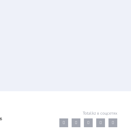
Total.kz в соцсетях
6