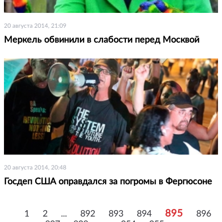
20 августа 2014, 21:09
Меркель обвинили в слабости перед Москвой
20 августа 2014, 20:48
Госдеп США оправдался за погромы в Фергюсоне
895
1
2
...
892
893
894
896