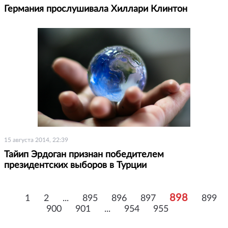
Германия прослушивала Хиллари Клинтон
15 августа 2014, 22:39
Тайип Эрдоган признан победителем
президентских выборов в Турции
898
1
2
...
895
896
897
899
900
901
...
954
955