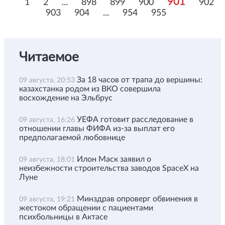
901
1
2
...
898
899
900
902
903
904
...
954
955
Читаемое
За 18 часов от трапа до вершины:
09 августа, 20:53
казахстанка родом из ВКО совершила
восхождение на Эльбрус
УЕФА готовит расследование в
09 августа, 16:26
отношении главы ФИФА из-за выплат его
предполагаемой любовнице
Илон Маск заявил о
09 августа, 18:01
неизбежности строительства заводов SpaceX на
Луне
Минздрав опроверг обвинения в
09 августа, 19:21
жестоком обращении с пациентами
психбольницы в Актасе