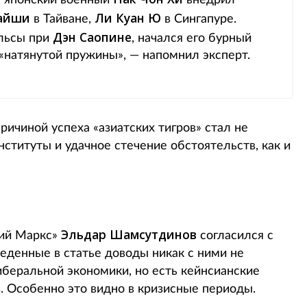
м японский военный
внедрил
айши
Ли Куан Ю
в Тайване,
в Сингапуре.
Дэн Саопине
ельсы при
, начался его бурный
 «натянутой пружины», — напомнил эксперт.
ичиной успеха «азиатских тигров» стал не
ституты и удачное стечение обстоятельств, как и
Эльдар Шамсутдинов
ний Маркс»
согласился с
веденные в статье доводы никак с ними не
иберальной экономики, но есть кейнсианские
. Особенно это видно в кризисные периоды.