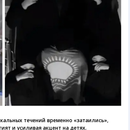
кальных течений временно «затаились»,
ият и усиливая акцент на детях.