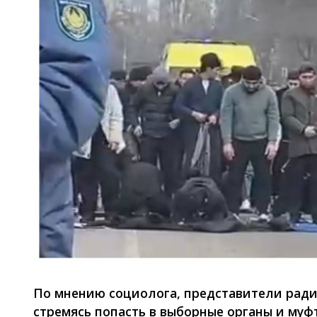
По мнению социолога, представители ради
стремясь попасть в выборные органы и муфт