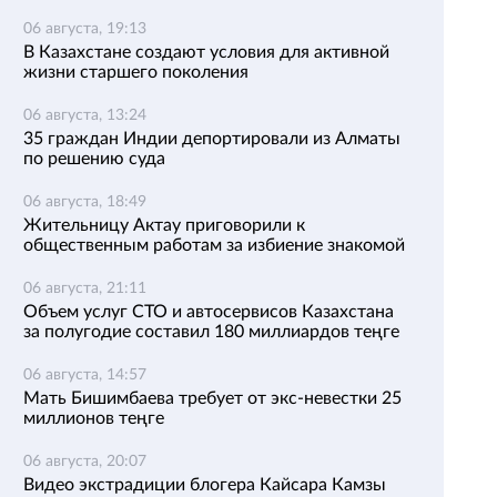
06 августа, 19:13
В Казахстане создают условия для активной
жизни старшего поколения
06 августа, 13:24
35 граждан Индии депортировали из Алматы
по решению суда
06 августа, 18:49
Жительницу Актау приговорили к
общественным работам за избиение знакомой
06 августа, 21:11
Объем услуг СТО и автосервисов Казахстана
за полугодие составил 180 миллиардов теңге
06 августа, 14:57
Мать Бишимбаева требует от экс-невестки 25
миллионов теңге
06 августа, 20:07
Видео экстрадиции блогера Кайсара Камзы