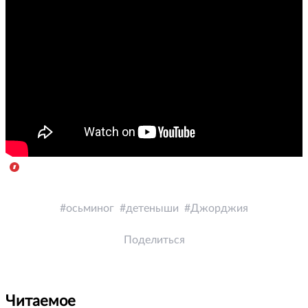
осьминог
детеныши
Джорджия
Поделиться
Читаемое