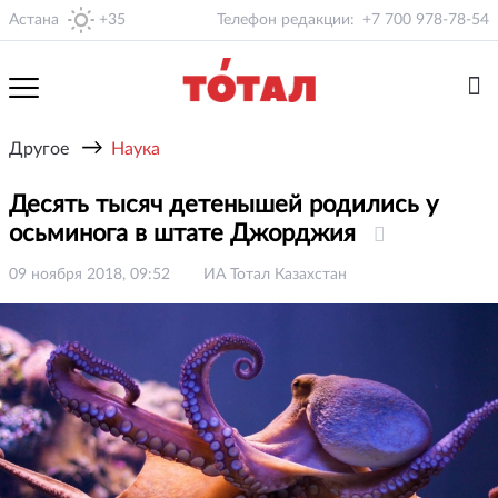
Астана
+35
Телефон редакции:
+7 700 978-78-54
→
Другое
Наука
Десять тысяч детенышей родились у
осьминога в штате Джорджия
09 ноября 2018, 09:52
ИА Тотал Казахстан