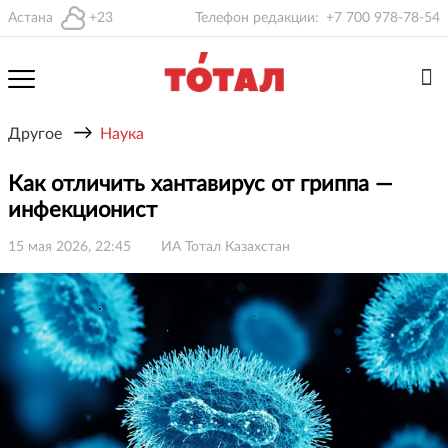
Астана
+23
Телефон редакции:
+7 700 978-78-54
→
Другое
Наука
Как отличить хантавирус от гриппа —
инфекционист
15 мая 2026, 22:45
ИА Тотал Казахстан