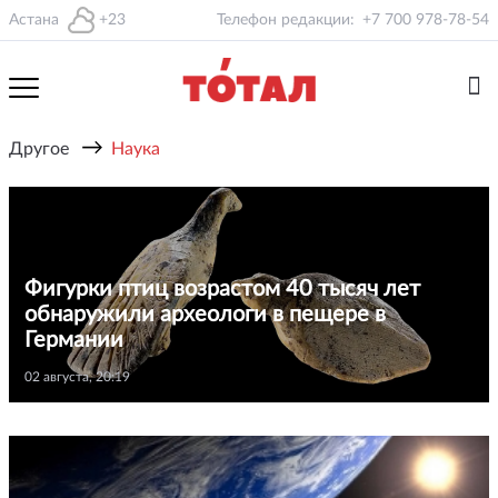
Астана
+23
Телефон редакции:
+7 700 978-78-54
→
Другое
Наука
Фигурки птиц возрастом 40 тысяч лет
обнаружили археологи в пещере в
Германии
02 августа, 20:19