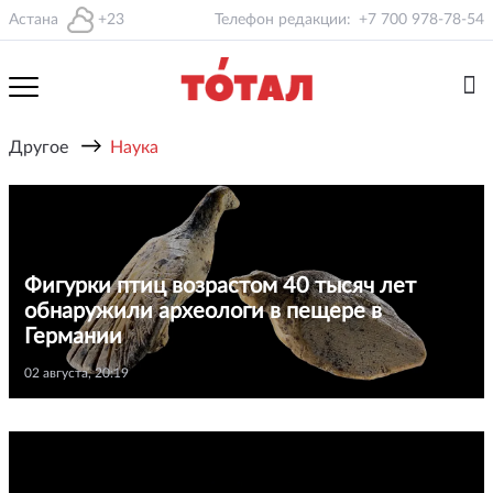
Астана
+23
Телефон редакции:
+7 700 978-78-54
→
Другое
Наука
Фигурки птиц возрастом 40 тысяч лет
обнаружили археологи в пещере в
Германии
02 августа, 20:19