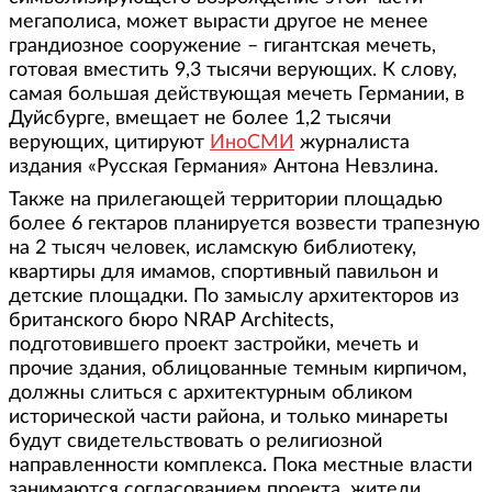
мегаполиса, может вырасти другое не менее
грандиозное сооружение – гигантская мечеть,
готовая вместить 9,3 тысячи верующих. К слову,
самая большая действующая мечеть Германии, в
Дуйсбурге, вмещает не более 1,2 тысячи
верующих, цитируют
ИноСМИ
журналиста
издания «Русская Германия» Антона Невзлина.
Также на прилегающей территории площадью
более 6 гектаров планируется возвести трапезную
на 2 тысяч человек, исламскую библиотеку,
квартиры для имамов, спортивный павильон и
детские площадки. По замыслу архитекторов из
британского бюро NRAP Architects,
подготовившего проект застройки, мечеть и
прочие здания, облицованные темным кирпичом,
должны слиться с архитектурным обликом
исторической части района, и только минареты
будут свидетельствовать о религиозной
направленности комплекса. Пока местные власти
занимаются согласованием проекта, жители