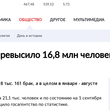
467,48
539,52
5,73
МИКА
ОБЩЕСТВО
ДРУГОЕ
МУЛЬТИМЕДИА
елигия
День в истории
превысило 16,8 млн челов
тыс. 161 брак, а в целом в январе - августе
 21,1 тыс. человек и по состоянию на 1 сентября
щило госагентство по статистике.