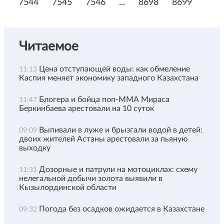
7544
7545
7546
...
8698
8699
Читаемое
Цена отступающей воды: как обмеление
11:13
Каспия меняет экономику западного Казахстана
Блогера и бойца поп-ММА Мираса
11:47
Беркинбаева арестовали на 10 суток
Выпивали в луже и брызгали водой в детей:
09:09
двоих жителей Астаны арестовали за пьяную
выходку
Дозорные и патрули на мотоциклах: схему
11:31
нелегальной добычи золота выявили в
Кызылординской области
Погода без осадков ожидается в Казахстане
09:32