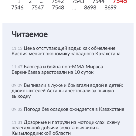
7545
1
2
...
7542
7543
7544
7546
7547
7548
...
8698
8699
Читаемое
Цена отступающей воды: как обмеление
11:13
Каспия меняет экономику западного Казахстана
Блогера и бойца поп-ММА Мираса
11:47
Беркинбаева арестовали на 10 суток
Выпивали в луже и брызгали водой в детей:
09:09
двоих жителей Астаны арестовали за пьяную
выходку
Погода без осадков ожидается в Казахстане
09:32
Дозорные и патрули на мотоциклах: схему
11:31
нелегальной добычи золота выявили в
Кызылординской области