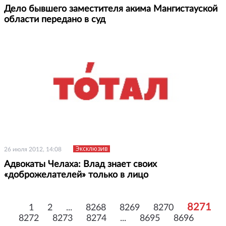
Дело бывшего заместителя акима Мангистауской
области передано в суд
Эксклюзив
26 июля 2012, 14:08
Адвокаты Челаха: Влад знает своих
«доброжелателей» только в лицо
8271
1
2
...
8268
8269
8270
8272
8273
8274
...
8695
8696