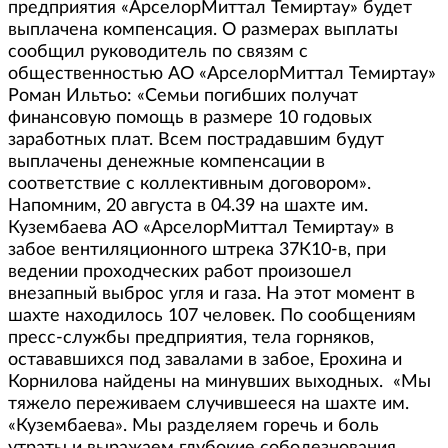
предприятия «АрселорМиттал Темиртау» будет
выплачена компенсация. О размерах выплаты
сообщил руководитель по связям с
общественностью АО «АрселорМиттал Темиртау»
Роман Ильтьо: «Семьи погибших получат
финансовую помощь в размере 10 годовых
заработных плат. Всем пострадавшим будут
выплачены денежные компенсации в
соответствие с коллективным договором».
Напомним, 20 августа в 04.39 на шахте им.
Кузембаева АО «АрселорМиттал Темиртау» в
забое вентиляционного штрека 37К10-в, при
ведении проходческих работ произошел
внезапный выброс угля и газа. На этот момент в
шахте находилось 107 человек. По сообщениям
пресс-службы предприятия, тела горняков,
остававшихся под завалами в забое, Ерохина и
Корнилова найдены на минувших выходных. «Мы
тяжело переживаем случившееся на шахте им.
«Кузембаева». Мы разделяем горечь и боль