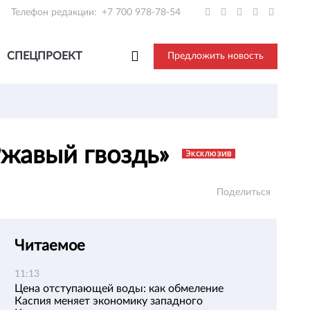
Телефон редакции:
+7 700 978-78-54
СПЕЦПРОЕКТ
Предложить новость
Ржавый гвоздь»
Эксклюзив
Поделиться
Читаемое
11:13
Цена отступающей воды: как обмеление
Каспия меняет экономику западного