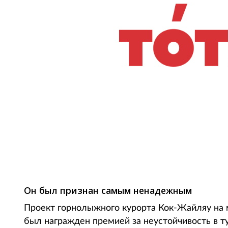
Фото: deti-travel.ru
Он был признан самым ненадежным
Проект горнолыжного курорта Кок-Жайляу на 
был награжден премией за неустойчивость в тур