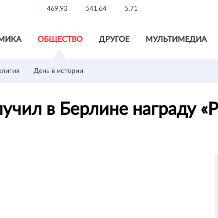
469,93
541,64
5,71
МИКА
ОБЩЕСТВО
ДРУГОЕ
МУЛЬТИМЕДИА
елигия
День в истории
учил в Берлине награду «