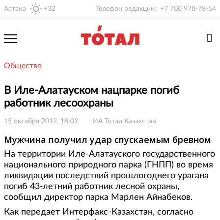
Астана
+32
Телефон редакции:
+7 700 978-78-54
Общество
В Иле-Алатауском нацпарке погиб
работник лесоохраны
15 октября 2012, 18:02
ИА Тотал Казахстан
Мужчина получил удар спускаемым бревном
На территории Иле-Алатауского государственного
национального природного парка (ГНПП) во время
ликвидации последствий прошлогоднего урагана
погиб 43-летний работник лесной охраны,
сообщил директор парка Марлен Айнабеков.
Как передает Интерфакс-Казахстан, согласно