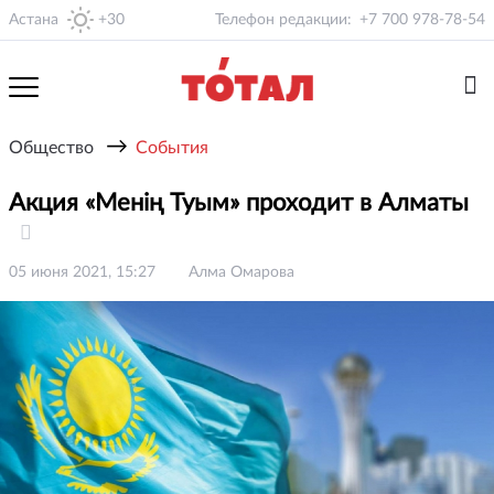
Астана
+30
Телефон редакции:
+7 700 978-78-54
→
Общество
События
Акция «Менің Туым» проходит в Алматы
05 июня 2021, 15:27
Алма Омарова