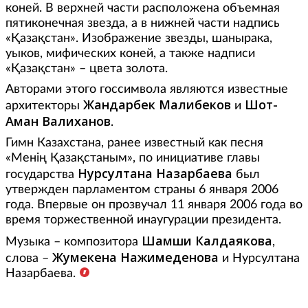
коней. В верхней части расположена объемная
пятиконечная звезда, а в нижней части надпись
«Қазақстан». Изображение звезды, шанырака,
уыков, мифических коней, а также надписи
«Қазақстан» – цвета золота.
Авторами этого госсимвола являются известные
Жандарбек Малибеков
Шот-
архитекторы
и
Аман Валиханов
.
Гимн Казахстана, ранее известный как песня
«Менің Қазақстаным», по инициативе главы
Нурсултана Назарбаева
государства
был
утвержден парламентом страны 6 января 2006
года. Впервые он прозвучал 11 января 2006 года во
время торжественной инаугурации президента.
Шамши Калдаякова
Музыка – композитора
,
Жумекена Нажимеденова
слова –
и Нурсултана
Назарбаева.