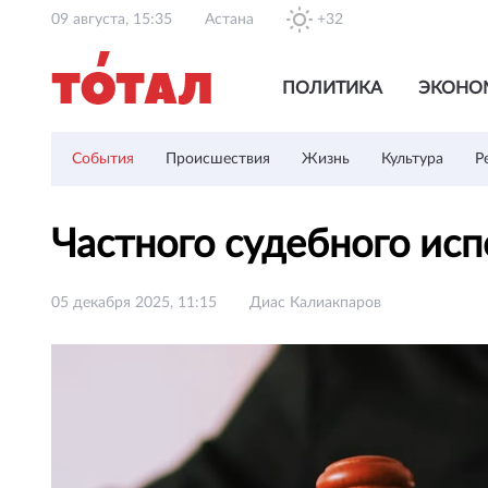
09 августа, 15:35
Астана
+32
ПОЛИТИКА
ЭКОНО
События
Происшествия
Жизнь
Культура
Р
Частного судебного ис
05 декабря 2025, 11:15
Диас Калиакпаров