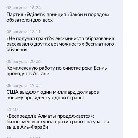
08 августа, 16:24
Партия «Әділет»: принцип «Закон и порядок»
обязателен для всех
08 августа, 18:11
«Не получил грант?»: экс-министр образования
рассказал о других возможностях бесплатного
обучения
08 августа, 20:26
Комплексную работу по очистке реки Есиль
проводят в Астане
08 августа, 19:05
США выделят один миллиард долларов
новому президенту одной страны
11:10
«Беспредел в Алматы продолжается»:
бизнесмен выступил против работ на участке
выше Аль-Фараби