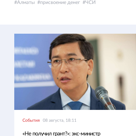
Алматы
присвоение денег
ЧСИ
События
08 августа, 18:11
«Не получил грант?»: экс-министр