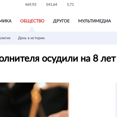
469,93
541,64
5,71
МИКА
ОБЩЕСТВО
ДРУГОЕ
МУЛЬТИМЕДИА
елигия
День в истории
полнителя осудили на 8 ле