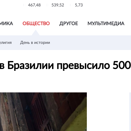
467,48
539,52
5,73
МИКА
ОБЩЕСТВО
ДРУГОЕ
МУЛЬТИМЕДИА
елигия
День в истории
в Бразилии превысило 50