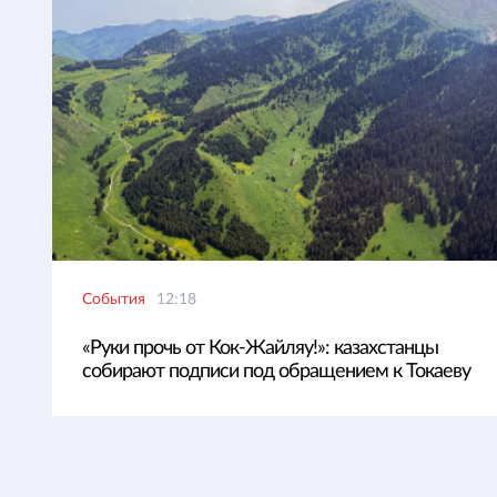
События
12:18
«Руки прочь от Кок-Жайляу!»: казахстанцы
собирают подписи под обращением к Токаеву