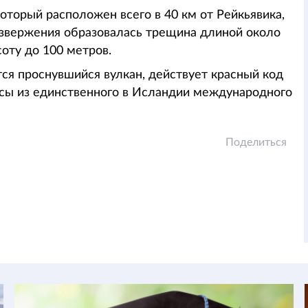
торый расположен всего в 40 км от Рейкьявика,
извержения образовалась трещина длиной около
соту до 100 метров.
тся проснувшийся вулкан, действует красный код
йсы из единственного в Исландии международного
Поделиться