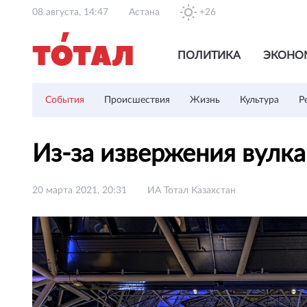
08 августа, 14:47
Астана
+26
ПОЛИТИКА
ЭКОНО
События
Происшествия
Жизнь
Культура
Р
Из-за извержения вулк
20 марта 2021, 20:31
ИА Тотал Казахстан