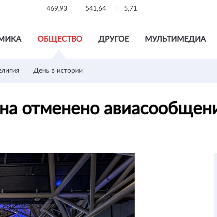
469,93
541,64
5,71
МИКА
ОБЩЕСТВО
ДРУГОЕ
МУЛЬТИМЕДИА
елигия
День в истории
ана отменено авиасообщен