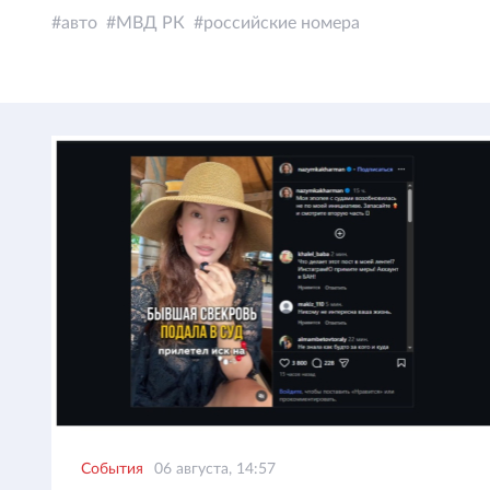
авто
МВД РК
российские номера
События
06 августа, 14:57