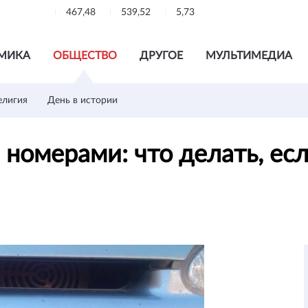
467,48
539,52
5,73
МИКА
ОБЩЕСТВО
ДРУГОЕ
МУЛЬТИМЕДИА
елигия
День в истории
омерами: что делать, есл