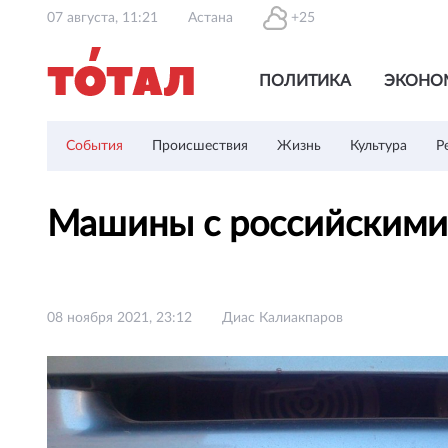
07 августа, 11:21
Астана
+25
ПОЛИТИКА
ЭКОНО
События
Происшествия
Жизнь
Культура
Р
Машины с российскими н
08 ноября 2021, 23:12
Диас Калиакпаров