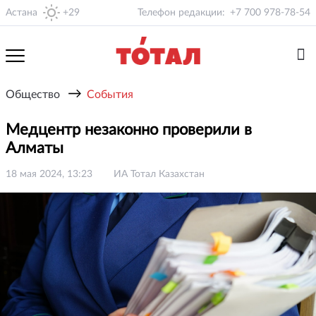
Астана
+29
Телефон редакции:
+7 700 978-78-54
→
Общество
События
Медцентр незаконно проверили в
Алматы
18 мая 2024, 13:23
ИА Тотал Казахстан