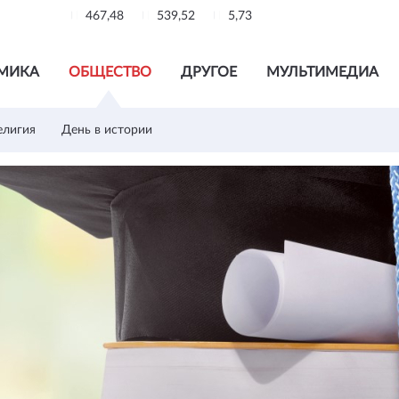
467,48
539,52
5,73
МИКА
ОБЩЕСТВО
ДРУГОЕ
МУЛЬТИМЕДИА
елигия
День в истории