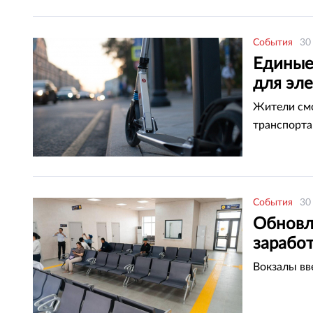
События
30
Единые
для эл
Жители смо
транспорта
События
30
Обновл
зарабо
Вокзалы вв