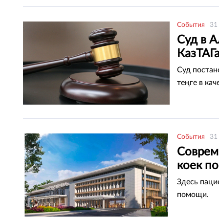
События
31
Суд в А
КазТАГ
Суд постан
теңге в ка
События
31
Соврем
коек п
Здесь паци
помощи.