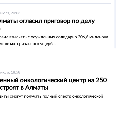
 июля, 20:03
лматы огласил приговор по делу
а
овил взыскать с осужденных солидарно 206,6 миллиона
честве материального ущерба.
 июля, 18:58
енный онкологический центр на 250
остроят в Алматы
енты смогут получать полный спектр онкологической