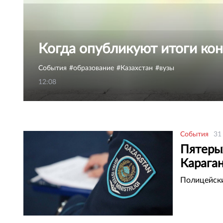
Когда опубликуют итоги кон
События
образование
Казахстан
вузы
12:08
События
31
Пятерых
Карага
Полицейски