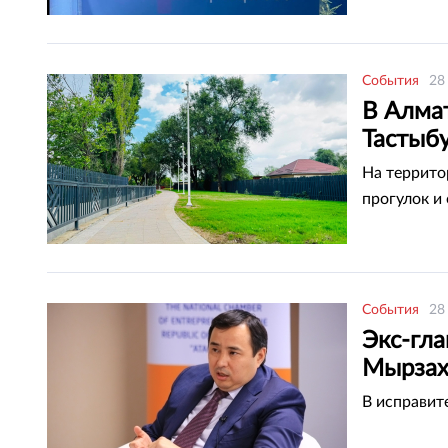
События
28
В Алма
Тастыб
На террито
прогулок и
События
28
Экс-гл
Мырзах
В исправит