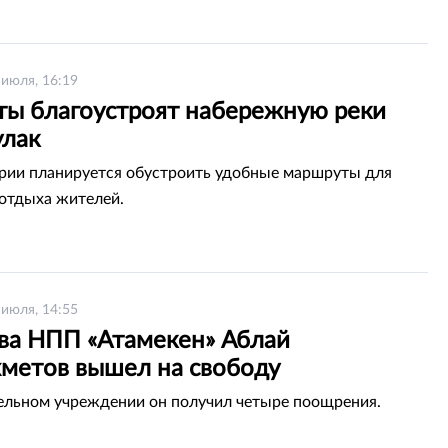
 июля, 16:19
ты благоустроят набережную реки
улак
рии планируется обустроить удобные маршруты для
 отдыха жителей.
 июля, 14:55
ава НПП «Атамекен» Аблай
метов вышел на свободу
ельном учреждении он получил четыре поощрения.