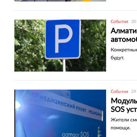
События
30
Алмати
автомо
Конкретные
будут.
События
29
Модуль
SOS ус
Жители смо
помощи.