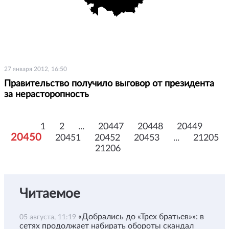
27 января 2012, 16:50
Правительство получило выговор от президента
за нерасторопность
1
2
...
20447
20448
20449
20450
20451
20452
20453
...
21205
21206
Читаемое
«Добрались до «Трех братьев»»: в
05 августа, 11:19
сетях продолжает набирать обороты скандал